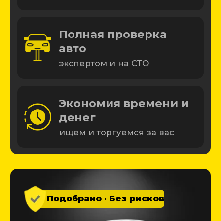
Начать подбор
Подобрали более 1 500 машин
Ваши выгоды при
подборе
коммерческого
транспорта