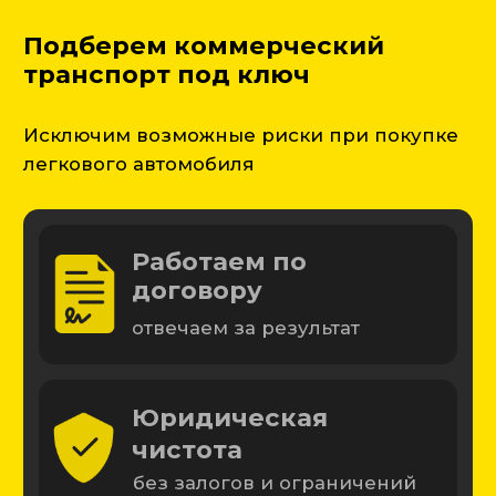
Юридическая
чистота
без залогов и ограничений
Полная проверка
авто
экспертом и на СТО
Экономия времени и
денег
ищем и торгуемся за вас
Подобрано
·
Без рисков