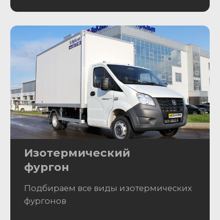
Скорее всего, мы уже
искали автомобиль,
который вы хотите купить
Узнайте информацию о подборе этого
автомобиля
Проверенные отчеты по машинам
История продаж и состояние
Фото и реальные данные
700 000
₽
Минимальный бюджет для
подбора авто
160 000
₽