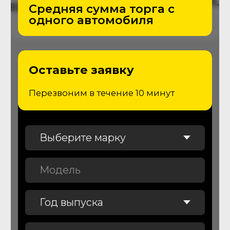
Тормозная система
Определим степень износа
тормозных дисков и колодок и
необходимость их замены
Резина и диски
Оценим остаточную величину
протектора, зафиксируем
состояние колесных дисков.
Салон
Проведем проверку состояния
салона, соответствия