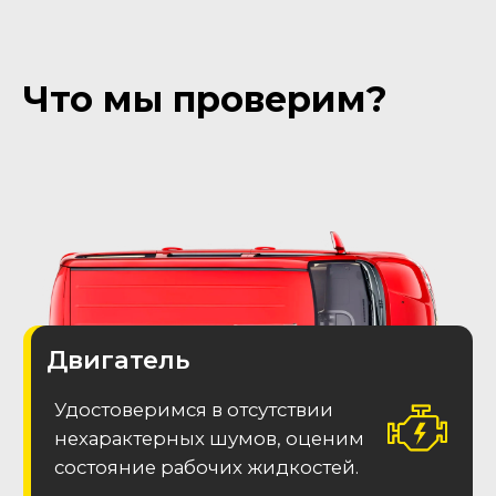
Гарантия
на
кузов
Получите 1 год гарантии на
лакокрасочное покрытие
Подробнее о гарантиях