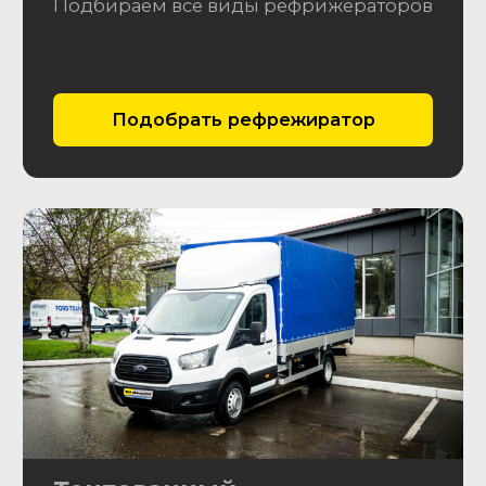
Отправить заявку
Этапы работы
Вы звоните нам или
01
оставляете заявку
Заявка
Оставить заявку
Согласование
02
Согласуем параметры авто:
модель, год, пробег,