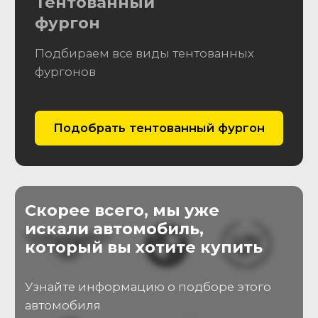
комплектацию, кол-во
владельцев и т.д.
Подбор
Выполним поиск и комплекс
03
проверок авто перед
покупкой, предоставим
развернутый отчет
Покупка
04
Согласуем условия покупки и
подготовим документы для
дальнейшего
переоформления т.с.
Что мы проверим?