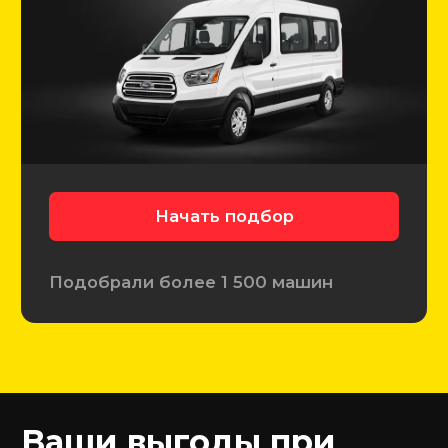
До
%
30
Экономия на покупке
автомобиля за счет
аргументированного торга
60
Дней
Берем ответственность
после покупки по нашей
личной гарантии
20
Минут
Вашего времени на
подписание договора, всё
остальное делаем мы