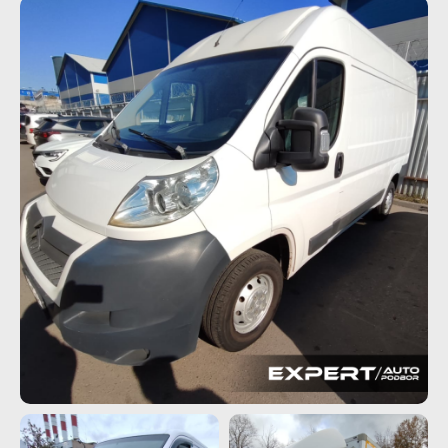
Реквизиты
Онлайн оплата
Обратная связь
Прайс-лист
ДОП. УСЛУГИ
Проверка истории автомобиля
Автокредит
Лизинг транспорта
ОСАГО | КАСКО
Импорт автомобилей
Пользовательское соглашение