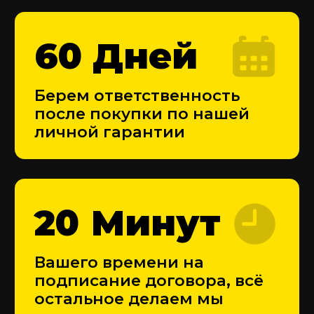
Цельнометаллический
фургон
Подбираем все виды
цельнометаллических фургонов
Подобрать цельнометаллический
фургон
Изотермический
фургон