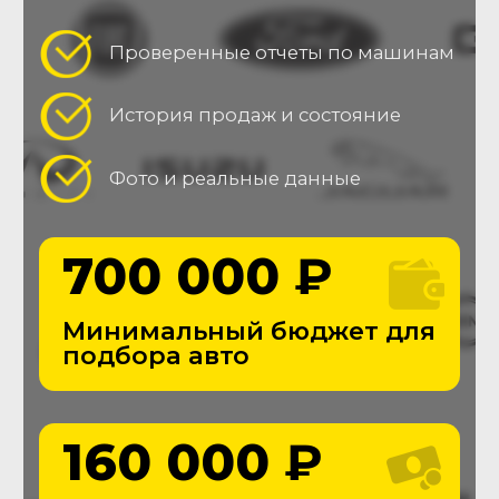
Двигатель
Удостоверимся в отсутствии
нехарактерных шумов, оценим
состояние рабочих жидкостей.
АКПП/МКПП
Проверим плавность
переключения передач,
отсутствие течей, запотеваний
и ресурс кпп.