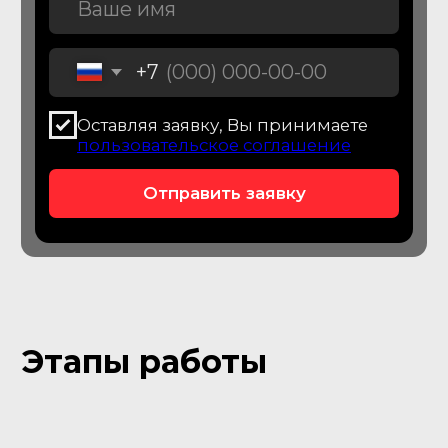
заявленной комплектации и
исправности опций
Электрика
Подключимся к (ЭБУ), считаем
коды неисправностей, а также
параметры работы
электронных систем
Кузов
Зафиксируем вторичные
окрасы, следы ремонта
кузовных деталей, остекления
и оптики, сварных швов
Ходовая часть
Оценим износ рычагов,
сайлентблоков и