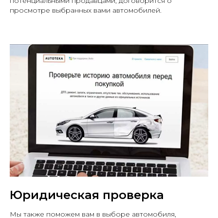
потенциальными продавцами, договорится о
просмотре выбранных вами автомобилей.
Telegram канал с отчетами о
подобранных авто
Юридическая проверка
В нашем Telegram канале "THE Autopodbor"
мы делимся отчетами обо всех подобранных
Мы также поможем вам в выборе автомобиля,
авто, актуальными автомобилями в наличии,