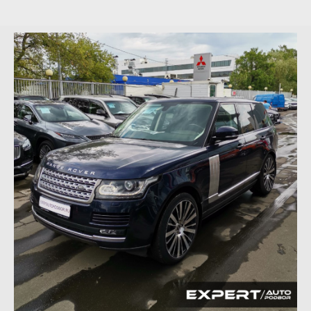
Контактная информация
Выполненные заказы
Вакансии
Реквизиты
Онлайн оплата
Обратная связь
Прайс-лист
ДОП. УСЛУГИ
Проверка истории автомобиля
Автокредит
Лизинг транспорта
ОСАГО | КАСКО
Импорт автомобилей