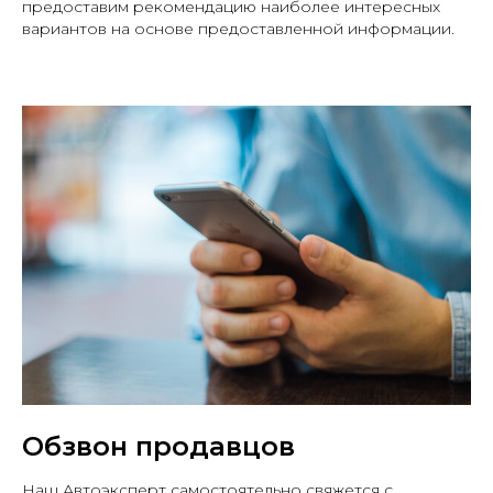
предоставим рекомендацию наиболее интересных
вариантов на основе предоставленной информации.
Обзвон продавцов
Telegram канал с отчетами о
подобранных авто
Наш Автоэксперт самостоятельно свяжется с