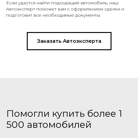
Если удастся найти подходящий автомобиль, наш
Автоэксперт поможет вам с оформлением сделки и
подготовит все необходимые документы.
О КОМПАНИИ
Контактная информация
Заказать Автоэксперта
Выполненные заказы
Вакансии
Реквизиты
Онлайн оплата
Обратная связь
Прайс-лист
ДОП. УСЛУГИ
Помогли купить более 1
Проверка истории автомобиля
500 автомобилей
Автокредит
Лизинг транспорта
ОСАГО | КАСКО