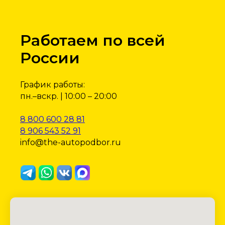
Онлайн оплата
Обратная связь
Прайс-лист
Работаем по всей
России
ДОП. УСЛУГИ
Проверка истории автомобиля
График работы:
Автокредит
пн.–вскр. | 10:00 – 20:00
Лизинг транспорта
ОСАГО | КАСКО
8 800 600 28 81
Импорт автомобилей
8 906 543 52 91
info@the-autopodbor.ru
Пользовательское соглашение