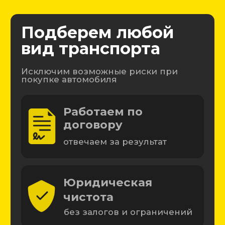
Юридическая
чистота
без залогов и ограничений
Полная проверка
авто
экспертом и на СТО
Экономия времени и
денег
проверяем торгуемся за вас
Подобрано
·
Без рисков