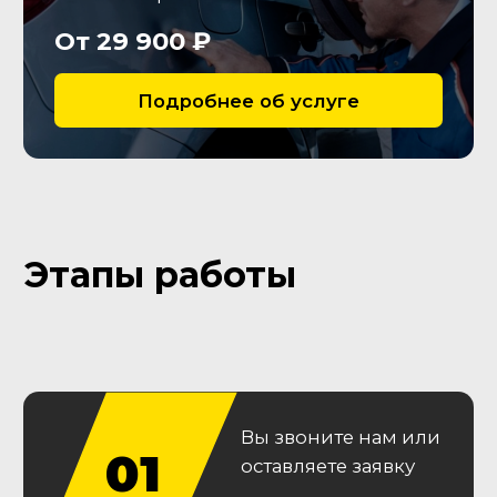
Кузов
Зафиксируем вторичные
окрасы, следы ремонта
кузовных деталей, остекления
и оптики, сварных швов
Ходовая часть
Оценим износ рычагов,
сайлентблоков и
амортизаторов
Гарантии