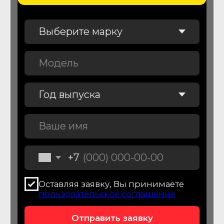
Диагностика автомобиля
перед покупкой
Проверим автомобиль перед
покупкой более чем по 150
параметрам
От 7 900
₽
Подробнее об услуге
Подбор легковых
автомобилей
Подберем легковой автомобиля для
вас и вашей семьи
От 44 900
₽
Подробнее об услуге