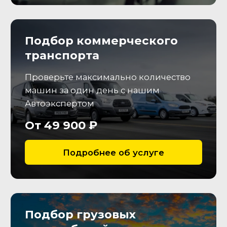
нехарактерных шумов, оценим
состояние рабочих жидкостей.
АКПП/МКПП
Проверим плавность
переключения передач,
отсутствие течей, запотеваний
и ресурс кпп.
Тормозная система
Определим степень износа
тормозных дисков и колодок и
необходимость их замены
Резина и диски
Оценим остаточную величину