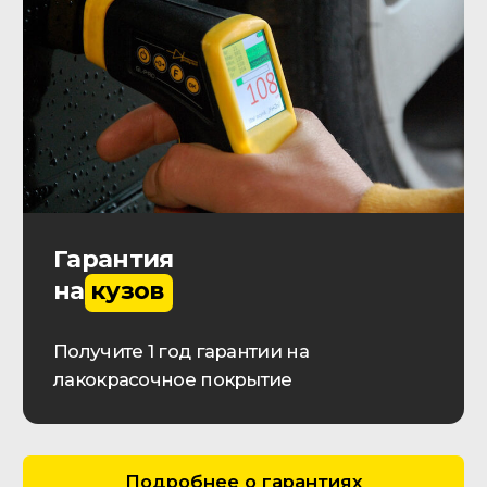
О КОМПАНИИ
Контактная информация
Выполненные заказы
Вакансии
Реквизиты
Онлайн оплата
Обратная связь
Прайс-лист
ДОП. УСЛУГИ
Проверка истории автомобиля
Автокредит
Лизинг транспорта
ОСАГО | КАСКО
Импорт автомобилей