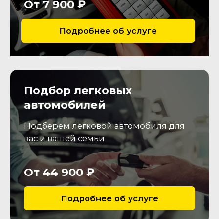
Покупка
04
Согласуем условия покупки и
подготовим документы для
дальнейшего
переоформления т.с.
Что мы проверим?
Двигатель
Удостоверимся в отсутствии