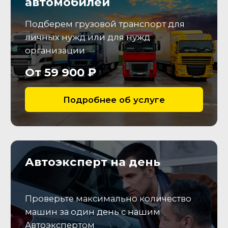
протектора, зафиксируем
состояние колесных дисков.
Салон
Проведем проверку состояния
салона, соответствия
заявленной комплектации и
исправности опций
Электрика
Подключимся к (ЭБУ), считаем
коды неисправностей, а также
параметры работы
электронных систем