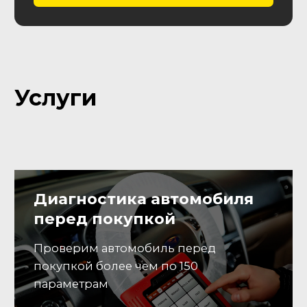
Вы звоните нам или
01
оставляете заявку
Заявка
Оставить заявку
Согласование
02
Согласуем параметры авто:
модель, год, пробег,
комплектацию, кол-во
владельцев и т.д.
Подбор
Выполним поиск и комплекс
03
проверок авто перед
покупкой, предоставим
развернутый отчет