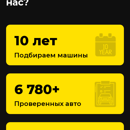
Скорее всего, мы уже
искали автомобиль,
который вы хотите купить
Узнайте информацию о подборе этого
автомобиля
Проверенные отчеты по машинам
История продаж и состояние
Фото и реальные данные
400 000
₽
Минимальный бюджет для
подбора авто