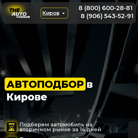
8 (800) 600-28-81
Киров
8 (906) 543-52-91
АВТОПОДБОР
в
Кирове
Подберем автомобиль на
вторичном рынке за 14 дней
Проверим машину более чем по
150 параметрам
В 99% случаях наши услуги бесплатны
за счет аргументированного торга
Подобрать авто