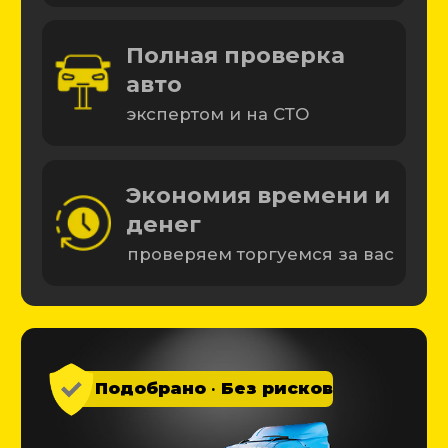
Начать подбор
Подобрали более 4 000 машин
Почему выбирают
нас?
10 лет
Подбираем машины