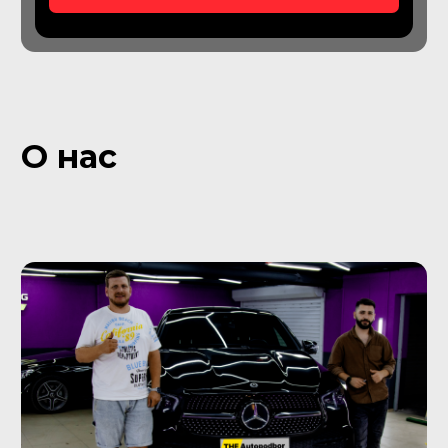
Подбор коммерческого
транспорта
Проверьте максимально количество
машин за один день с нашим
Автоэкспертом
От 49 900
₽
Подробнее об услуге
Подбор грузовых
автомобилей
Подберем грузовой транспорт для
личных нужд или для нужд
организации
От 59 900
₽