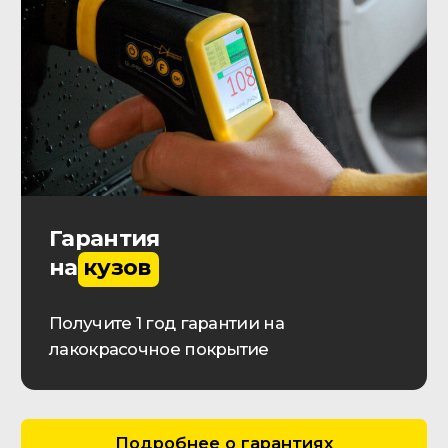
О КОМПАНИИ
Контактная информация
Выполненные заказы
Вакансии
Реквизиты
Онлайн оплата
Обратная связь
Прайс-лист
ДОП. УСЛУГИ
Проверка истории автомобиля
Автокредит
Лизинг транспорта
ОСАГО | КАСКО
Импорт автомобилей