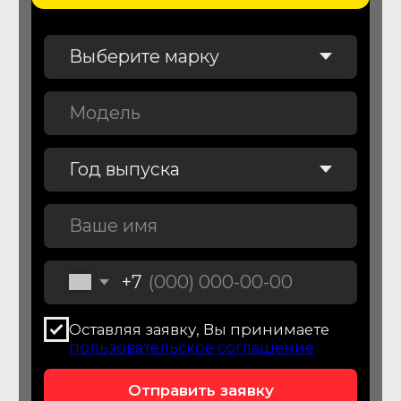
Диагностика автомобиля
перед покупкой
Проверим автомобиль перед
покупкой более чем по 150
параметрам
От 7 900
₽
Подробнее об услуге
Подбор легковых
автомобилей
Подберем легковой автомобиля для
вас и вашей семьи
От 44 900
₽
Подробнее об услуге