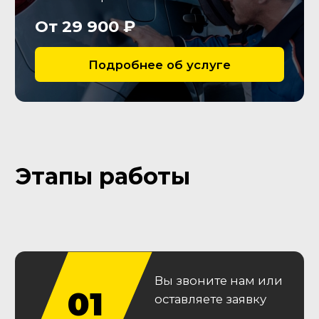
Кузов
Зафиксируем вторичные
окрасы, следы ремонта
кузовных деталей, остекления
и оптики, сварных швов
Ходовая часть
Оценим износ рычагов,
сайлентблоков и
амортизаторов
Гарантии