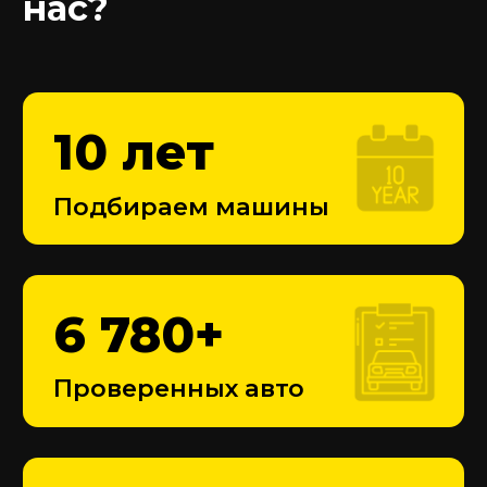
Скорее всего, мы уже
искали автомобиль,
который вы хотите купить
Узнайте информацию о подборе этого
автомобиля
Проверенные отчеты по машинам
История продаж и состояние
Фото и реальные данные
400 000
₽
Минимальный бюджет для
подбора авто