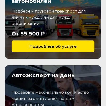
протектора, зафиксируем
состояние колесных дисков.
Салон
Проведем проверку состояния
салона, соответствия
заявленной комплектации и
исправности опций
Электрика
Подключимся к (ЭБУ), считаем
коды неисправностей, а также
параметры работы
электронных систем