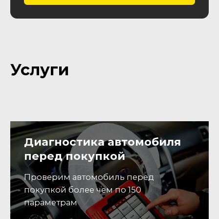
Вы звоните нам или
01
оставляете заявку
Заявка
Оставить заявку
Согласование
02
Согласуем параметры авто:
модель, год, пробег,
комплектацию, кол-во
владельцев и т.д.
Подбор
Выполним поиск и комплекс
03
проверок авто перед
покупкой, предоставим
развернутый отчет