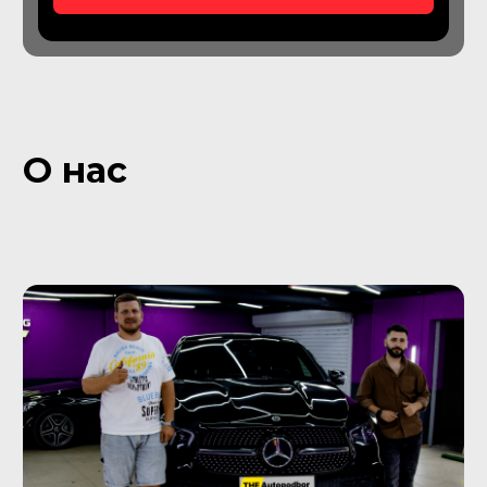
Подбор коммерческого
транспорта
Проверьте максимально количество
машин за один день с нашим
Автоэкспертом
От 49 900
₽
Подробнее об услуге
Подбор грузовых
автомобилей
Подберем грузовой транспорт для
личных нужд или для нужд
организации
От 59 900
₽