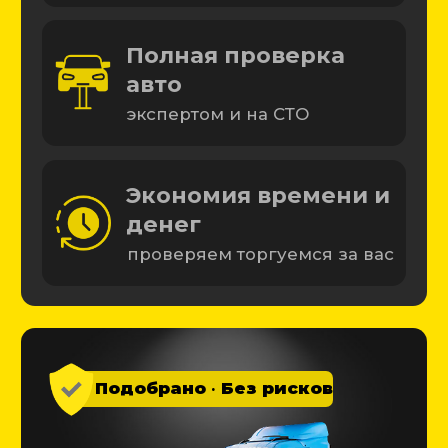
Начать подбор
Подобрали более 4 000 машин
Почему выбирают
нас?
10 лет
Подбираем машины