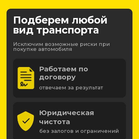
Юридическая
чистота
без залогов и ограничений
Полная проверка
авто
экспертом и на СТО
Экономия времени и
денег
проверяем торгуемся за вас
Подобрано
·
Без рисков