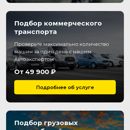
нехарактерных шумов, оценим
состояние рабочих жидкостей.
АКПП/МКПП
Проверим плавность
переключения передач,
отсутствие течей, запотеваний
и ресурс кпп.
Тормозная система
Определим степень износа
тормозных дисков и колодок и
необходимость их замены
Резина и диски
Оценим остаточную величину