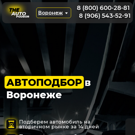
8 (800) 600-28-81
Воронеж
8 (906) 543-52-91
АВТОПОДБОР
в
Воронеже
Подберем автомобиль на
вторичном рынке за 14 дней
Проверим машину более чем по
150 параметрам
В 99% случаях наши услуги бесплатны
за счет аргументированного торга
Подобрать авто