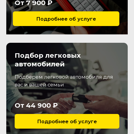
Покупка
04
Согласуем условия покупки и
подготовим документы для
дальнейшего
переоформления т.с.
Что мы проверим?
Двигатель
Удостоверимся в отсутствии