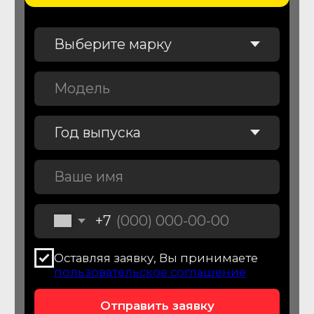
Диагностика автомобиля
перед покупкой
Проверим автомобиль перед
покупкой более чем по 150
параметрам
От 7 900
₽
Подробнее об услуге
Подбор легковых
автомобилей
Подберем легковой автомобиля для
вас и вашей семьи
От 44 900
₽
Подробнее об услуге