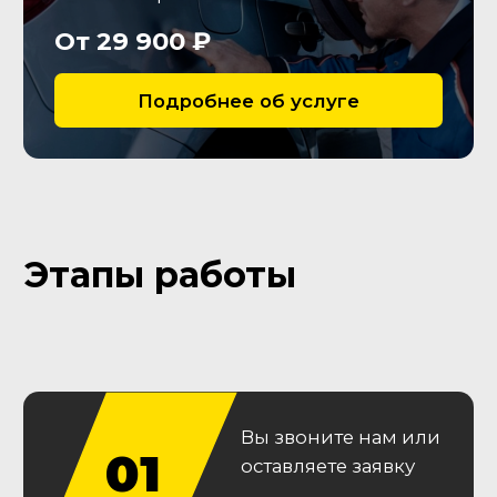
Кузов
Зафиксируем вторичные
окрасы, следы ремонта
кузовных деталей, остекления
и оптики, сварных швов
Ходовая часть
Оценим износ рычагов,
сайлентблоков и
амортизаторов
Гарантии