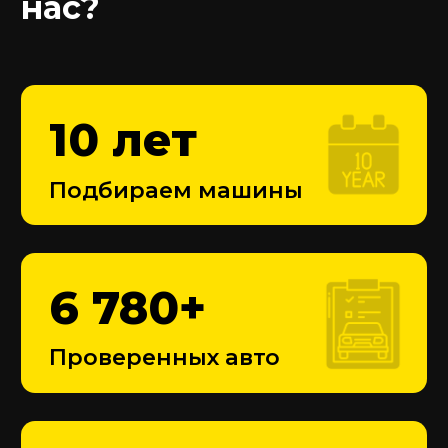
Скорее всего, мы уже
искали автомобиль,
который вы хотите купить
Узнайте информацию о подборе этого
автомобиля
Проверенные отчеты по машинам
История продаж и состояние
Фото и реальные данные
400 000
₽
Минимальный бюджет для
подбора авто