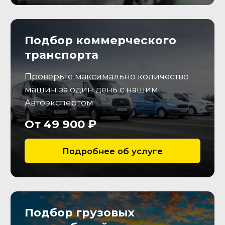
нехарактерных шумов, оценим
состояние рабочих жидкостей.
АКПП/МКПП
Проверим плавность
переключения передач,
отсутствие течей, запотеваний
и ресурс кпп.
Тормозная система
Определим степень износа
тормозных дисков и колодок и
необходимость их замены
Резина и диски
Оценим остаточную величину