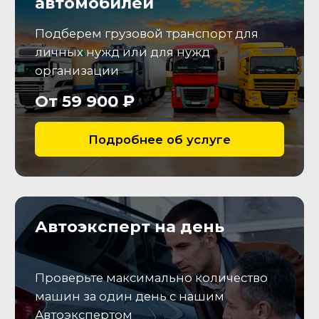
протектора, зафиксируем
состояние колесных дисков.
Салон
Проведем проверку состояния
салона, соответствия
заявленной комплектации и
исправности опций
Электрика
Подключимся к (ЭБУ), считаем
коды неисправностей, а также
параметры работы
электронных систем