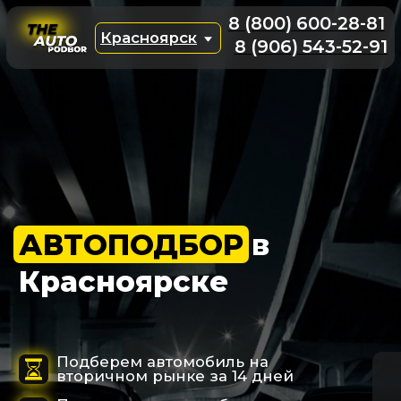
8 (800) 600-28-81
Красноярск
8 (906) 543-52-91
АВТОПОДБОР
в
Красноярске
Подберем автомобиль на
вторичном рынке за 14 дней
Проверим машину более чем по
150 параметрам
В 99% случаях наши услуги бесплатны
за счет аргументированного торга
Подобрать авто