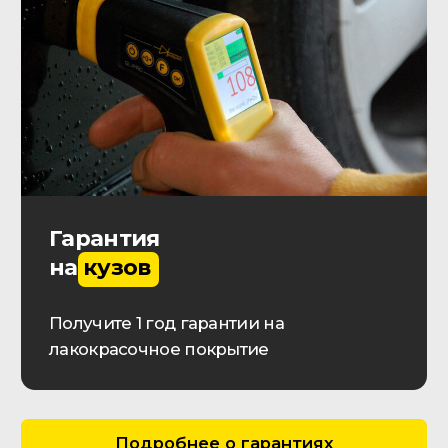
О КОМПАНИИ
Контактная информация
Выполненные заказы
Вакансии
Реквизиты
Онлайн оплата
Обратная связь
Прайс-лист
ДОП. УСЛУГИ
Проверка истории автомобиля
Автокредит
Лизинг транспорта