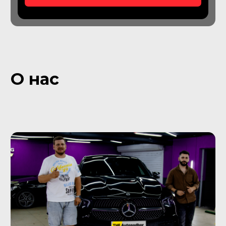
Подбор коммерческого
транспорта
Проверьте максимально количество
машин за один день с нашим
Автоэкспертом
От 49 900
₽
Подробнее об услуге
Подбор грузовых
автомобилей
Подберем грузовой транспорт для
личных нужд или для нужд
организации
От 59 900
₽