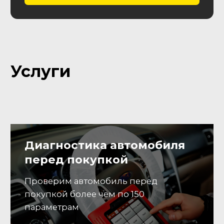
Вы звоните нам или
01
оставляете заявку
Заявка
Оставить заявку
Согласование
02
Согласуем параметры авто:
модель, год, пробег,
комплектацию, кол-во
владельцев и т.д.
Подбор
Выполним поиск и комплекс
03
проверок авто перед
покупкой, предоставим
развернутый отчет