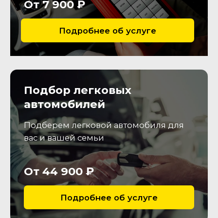
Покупка
04
Согласуем условия покупки и
подготовим документы для
дальнейшего
переоформления т.с.
Что мы проверим?
Двигатель
Удостоверимся в отсутствии