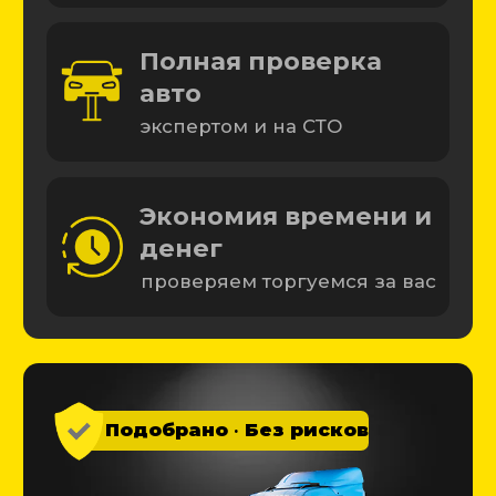
Начать подбор
Подобрали более 4 000 машин
Почему выбирают
нас?
10 лет
Подбираем машины