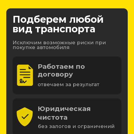
Юридическая
чистота
без залогов и ограничений
Полная проверка
авто
экспертом и на СТО
Экономия времени и
денег
проверяем торгуемся за вас
Подобрано
·
Без рисков