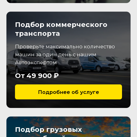
нехарактерных шумов, оценим
состояние рабочих жидкостей.
АКПП/МКПП
Проверим плавность
переключения передач,
отсутствие течей, запотеваний
и ресурс кпп.
Тормозная система
Определим степень износа
тормозных дисков и колодок и
необходимость их замены
Резина и диски
Оценим остаточную величину