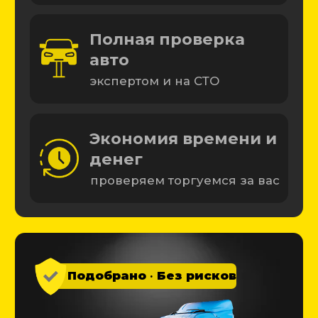
Начать подбор
Подобрали более 4 000 машин
Почему выбирают
нас?
10 лет
Подбираем машины