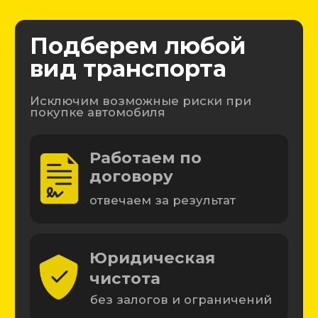
Юридическая
чистота
без залогов и ограничений
Полная проверка
авто
экспертом и на СТО
Экономия времени и
денег
проверяем торгуемся за вас
Подобрано
·
Без рисков