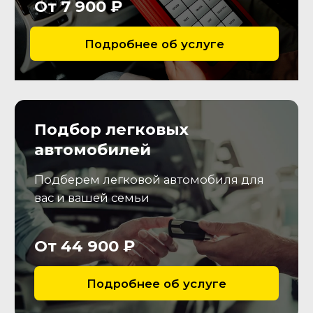
Покупка
04
Согласуем условия покупки и
подготовим документы для
дальнейшего
переоформления т.с.
Что мы проверим?
Двигатель
Удостоверимся в отсутствии