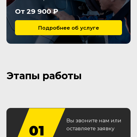
Кузов
Зафиксируем вторичные
окрасы, следы ремонта
кузовных деталей, остекления
и оптики, сварных швов
Ходовая часть
Оценим износ рычагов,
сайлентблоков и
амортизаторов
Гарантии