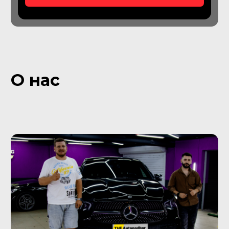
Подбор коммерческого
транспорта
Проверьте максимально количество
машин за один день с нашим
Автоэкспертом
От 49 900
₽
Подробнее об услуге
Подбор грузовых
автомобилей
Подберем грузовой транспорт для
личных нужд или для нужд
организации
От 59 900
₽