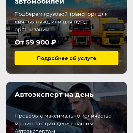
протектора, зафиксируем
состояние колесных дисков.
Салон
Проведем проверку состояния
салона, соответствия
заявленной комплектации и
исправности опций
Электрика
Подключимся к (ЭБУ), считаем
коды неисправностей, а также
параметры работы
электронных систем