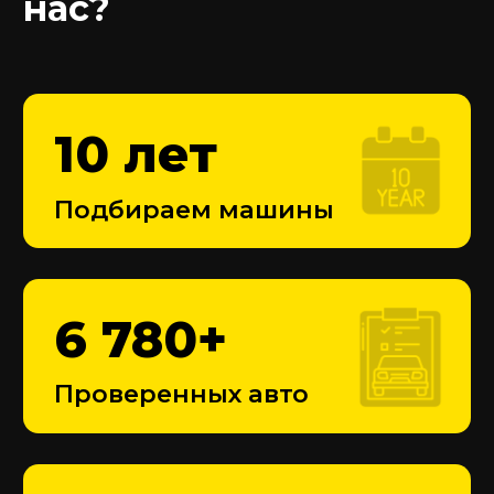
Скорее всего, мы уже
искали автомобиль,
который вы хотите купить
Узнайте информацию о подборе этого
автомобиля
Проверенные отчеты по машинам
История продаж и состояние
Фото и реальные данные
400 000
₽
Минимальный бюджет для
подбора авто