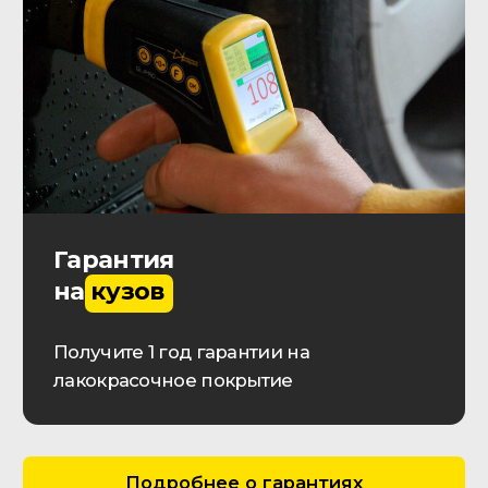
О КОМПАНИИ
Контактная информация
Выполненные заказы
Вакансии
Реквизиты
Онлайн оплата
Обратная связь
Прайс-лист
ДОП. УСЛУГИ
Проверка истории автомобиля
Автокредит
Лизинг транспорта
ОСАГО | КАСКО
Импорт автомобилей