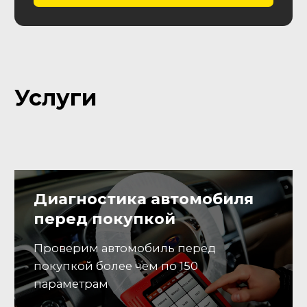
Вы звоните нам или
01
оставляете заявку
Заявка
Оставить заявку
Согласование
02
Согласуем параметры авто:
модель, год, пробег,
комплектацию, кол-во
владельцев и т.д.
Подбор
Выполним поиск и комплекс
03
проверок авто перед
покупкой, предоставим
развернутый отчет