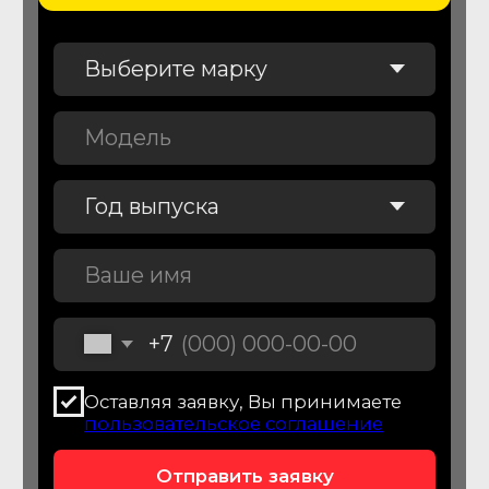
Диагностика автомобиля
перед покупкой
Проверим автомобиль перед
покупкой более чем по 150
параметрам
От 7 900
₽
Подробнее об услуге
Подбор легковых
автомобилей
Подберем легковой автомобиля для
вас и вашей семьи
От 44 900
₽
Подробнее об услуге