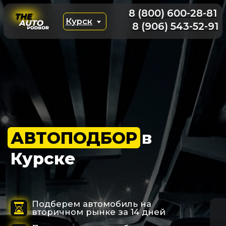
8 (800) 600-28-81
Курск
8 (906) 543-52-91
АВТОПОДБОР
в
Курске
Подберем автомобиль на
вторичном рынке за 14 дней
Проверим машину более чем по
150 параметрам
В 99% случаях наши услуги бесплатны
за счет аргументированного торга
Подобрать авто