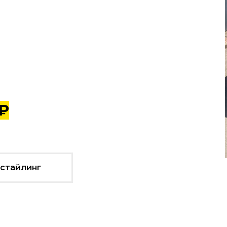
 ₽
естайлинг