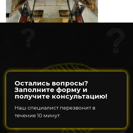
О КОМПАНИИ
Контактная информация
Выполненные заказы
Вакансии
Реквизиты
Онлайн оплата
Обратная связь
Прайс-лист
ДОП. УСЛУГИ
Проверка истории автомобиля
Автокредит
Лизинг транспорта